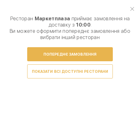
Виберіть спосіб доставки, щоб зробити замовлення
0
₴
Ресторан
Маркетплаза
приймає замовлення на
доставку з
10:00
.
Комбо пропозиція
Сніданки
Ланчі
Вареники
Млинц
Ви можете оформити попереднє замовлення або
вибрати інший ресторан
ПОПЕРЕДНЄ ЗАМОВЛЕННЯ
Умови доставки
ПОКАЗАТИ ВСІ ДОСТУПНІ РЕСТОРАНИ
Доставка ресторана Маркетплаза