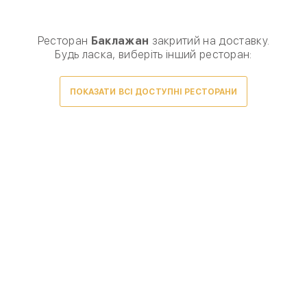
Виберіть спосіб доставки, щоб зробити замовлення
0
₴
Ресторан
Баклажан
закритий на доставку.
Будь ласка, виберіть інший ресторан:
ПОКАЗАТИ ВСІ ДОСТУПНІ РЕСТОРАНИ
Товарів для замовлення немає.