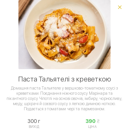
Виберіть спосіб доставки, щоб зробити замовлення
0
₴
Ресторан
Буффаліно
приймає замовлення на
доставку з
11:00
.
Сезонне меню
Піца
Паста
Комбо
Супи
Са
Ви можете оформити попереднє замовлення або
вибрати інший ресторан
ПОПЕРЕДНЄ ЗАМОВЛЕННЯ
ПОКАЗАТИ ВСІ ДОСТУПНІ РЕСТОРАНИ
Умови доставки
Паста Тальятелі з креветкою
Домашня паста Тальятеле у вершково-томатному соусі з
креветками. Поєднання ніжного соусу Марінара та
пікантного соусу Чіпотлі на основі овочів, імбиру, чорносливу,
меду, шрірачі й соєвого соусу з легкою димною ноткою.
Подається з томатами чері та пармезаном.
Паста
300 г
390
ВИХІД
ЦІНА