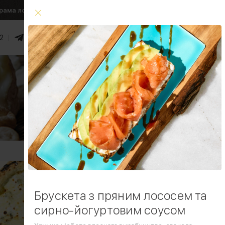
рама лояльності
Умови доставки
2
0
₴
Увійти
Умови доставки
Брускета з пряним лососем та
сирно-йогуртовим соусом