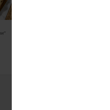
Курячі нагетси з
ри”
картоплею фрі
217
270 г
ЗАМОВИТИ