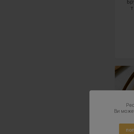
Бр
т
Ре
Ви може
ПОП