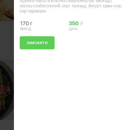
Хрумка чіабата власного виробництва, авокадо,
лосось слабосолоний, соус тонкацу, йогурт, крем-сир,
сир пармезан
170 г
350
ВИХІД
ЦІНА
ЗАМОВИТИ