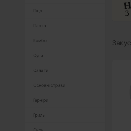
Піца
Паста
Комбо
Заку
Супи
Салати
Основні страви
Гарніри
Гриль
Сири