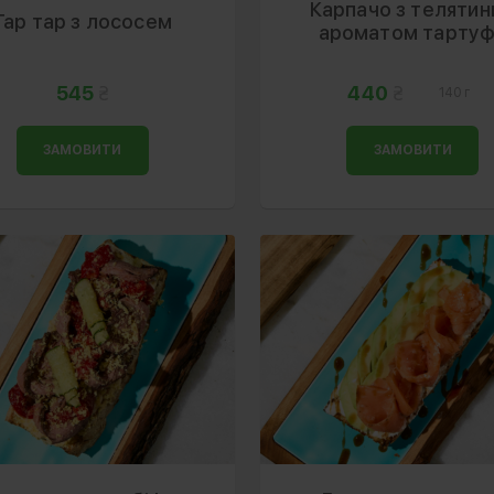
Карпачо з телятин
Тар тар з лососем
ароматом тарту
545
440
140 г
ЗАМОВИТИ
ЗАМОВИТИ