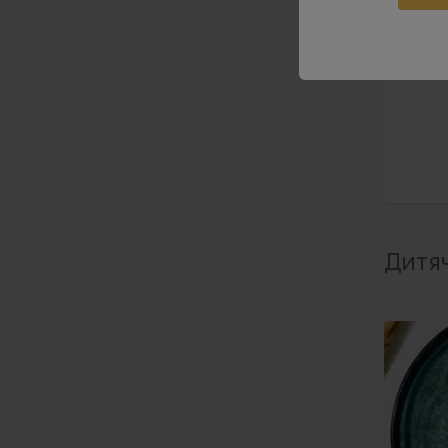
По
Дитя