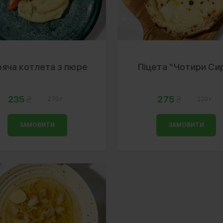
ряча котлета з пюре
Піцета “Чотири Си
235
275
270 г
220 г
ЗАМОВИТИ
ЗАМОВИТИ