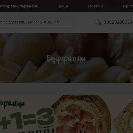
есторани-партнери
Акції
Новини
Прог
38095280634
осіб доставки, щоб зробити замовлення