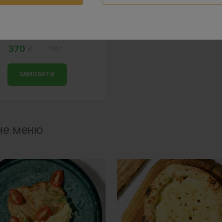
пкорн із креветок з
манговим діпом
370
150 г
ЗАМОВИТИ
че меню