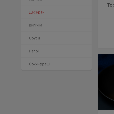
То
Десерти
Випічка
Соуси
Напої
Соки-фреші