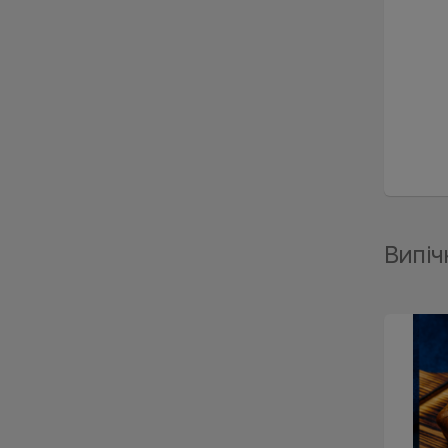
Випіч