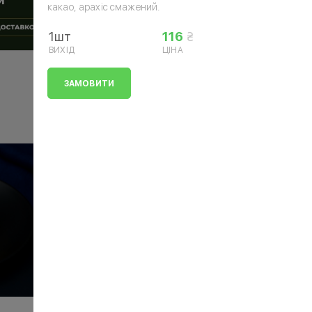
какао, арахіс смажений.
1шт
116
ВИХІД
ЦІНА
ЗАМОВИТИ