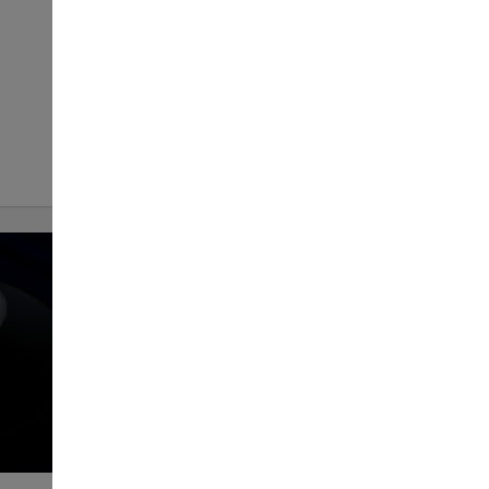
Торт Червоний оксамит
116
1шт
ЗАМОВИТИ