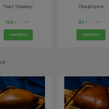
Торт Тірамісу
Профітролі
125
81
1шт
100 г
ЗАМОВИТИ
ЗАМОВИТИ
ка