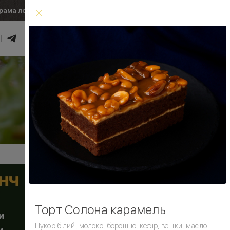
рама лояльності
Умови доставки
0
₴
Увійти
Умови доставки
Торт Солона карамель
Цукор білий, молоко, борошно, кефір, вешки, масло-