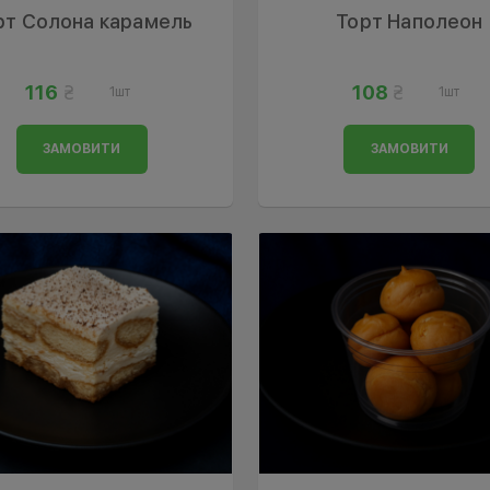
рт Солона карамель
Торт Наполеон
116
108
1шт
1шт
ЗАМОВИТИ
ЗАМОВИТИ