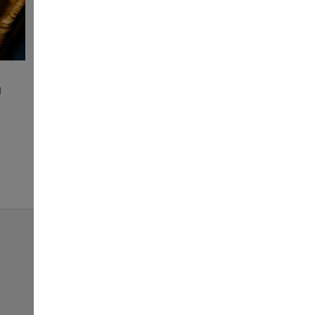
м
Сирна паличка
45
ЗАМОВИТИ