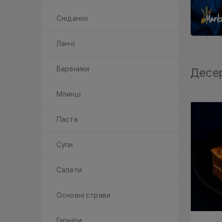
Сніданки
Ланчі
Вареники
Десе
Млинці
Паста
Супи
Салати
Основні страви
Гарніри