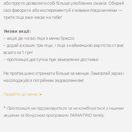
або просто дозволити собі більше улюблених смаків. Обирай
свої фаворити або експериментуй з новими поєднаннями —
третя піца вже чекає на тебе!
Умови акції:
– акція діє на всі піци з меню Spezzo
– додай в кошик три піци, і піца з найменшою вартістю стане
всього за 1 грн!
– пропозиція доступна при замовленні доставки
Не проґав шанс отримати більше за менше. Замовляй зараз і
насолоджуйся потрійним задоволенням!
Перейти до меню ➤
*
Пропозиція не підсумовується та не комбінується з іншими
акціями та бонусною програмою TARANTINO family.