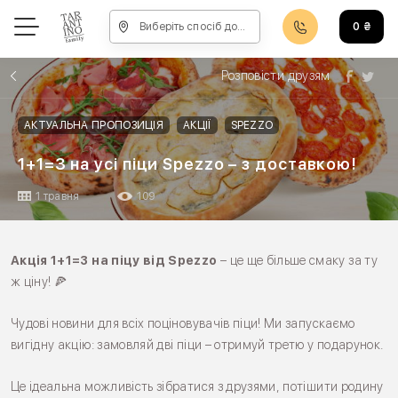
Виберіть спосіб доставки, щоб зробити замовлення
0
₴
Розповісти друзям
АКТУАЛЬНА ПРОПОЗИЦІЯ
АКЦІЇ
SPEZZO
1+1=3 на усі піци Spezzo – з доставкою!
1 травня
109
Акція 1+1=3 на піцу від Spezzo
– це ще більше смаку за ту
ж ціну! 🍕
Чудові новини для всіх поціновувачів піци! Ми запускаємо
вигідну акцію: замовляй дві піци – отримуй третю у подарунок.
Це ідеальна можливість зібратися з друзями, потішити родину