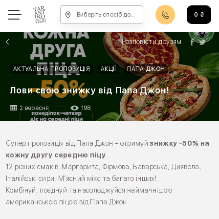
Виберіть спосіб доставки, щоб зробити замовлення
0
₴
Розповісти друзям
АКТУАЛЬНА ПРОПОЗИЦІЯ
АКЦІЇ
ПАПА ДЖОН
Лови свою знижку від Папа Джон!
2 вересня
198
Супер пропозиція від Папа Джон – отримуй
знижку -50% на
кожну другу середню піцу
.
12 різних смаків: Маргарита, Фірмова, Баварська, Диявола,
Італійські сири, М’ясний мікс та багато інших!
Комбінуй, поєднуй та насолоджуйся наймачнішою
американською піцою від Папа Джон.