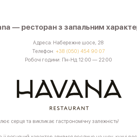
ana — ресторан з запальним характе
Адреса: Набережне шосе, 28
Телефон:
+38 (050) 454 90 07
Робочі години: Пн-Нд 12:00 — 22:00
лює серця та викликає гастрономічну залежність!
а її вогняний характер злилися воєдино на шоу-кухні р