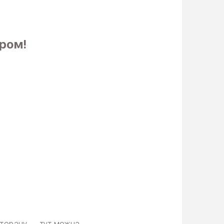
ром!
есторану — тут можна