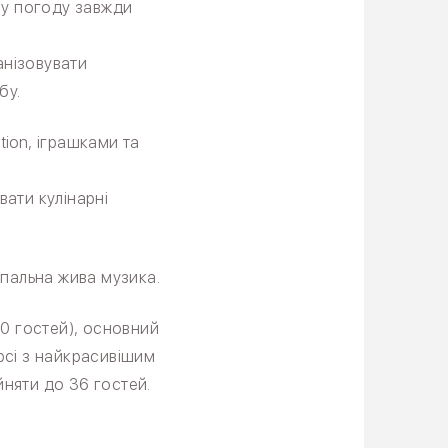
ну погоду завжди
анізовувати
бу.
tion, іграшками та
вати кулінарні
апальна жива музика.
40 гостей), основний
ерсі з найкрасивішим
няти до 36 гостей.