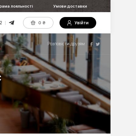
рама лояльності
Умови доставки
2
0
₴
Увійти
Розповісти друзям
с