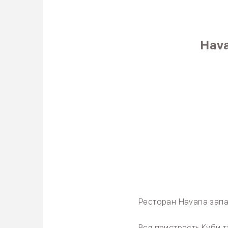
Hav
Ресторан Havana запа
Вся пристрасть Куби т