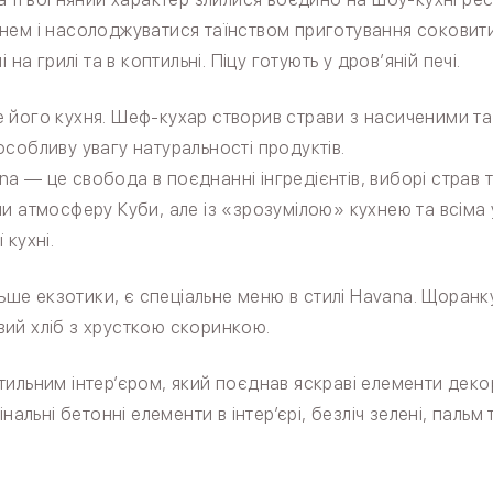
нем і насолоджуватися таїнством приготування соковитих
 на грилі та в коптильні. Піцу готують у дров’яній печі.
 його кухня. Шеф-кухар створив страви з насиченими та
собливу увагу натуральності продуктів.
 — це свобода в поєднанні інгредієнтів, виборі страв та
ли атмосферу Куби, але із «зрозумілою» кухнею та всім
 кухні.
льше екзотики, є спеціальне меню в стилі Havana. Щоранку
ий хліб з хрусткою скоринкою.
ильним інтер’єром, який поєднав яскраві елементи декор
інальні бетонні елементи в інтер’єрі, безліч зелені, паль