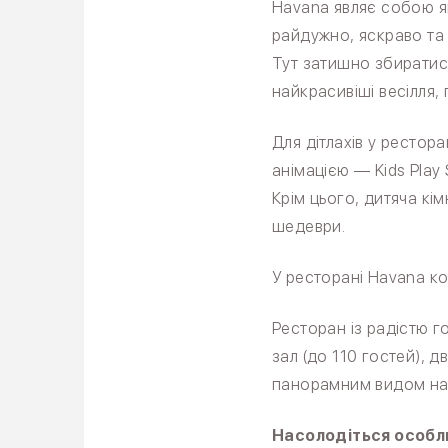
Havana являє собою як
райдужно, яскраво та
Тут затишно збиратися
найкрасивіші весілля,
Для дітлахів у рестора
анімацією — Kids Play 
Крім цього, дитяча кі
шедеври.
У ресторані Havana ко
Ресторан із радістю г
зал (до 110 гостей), д
панорамним видом на 
Насолодіться особл