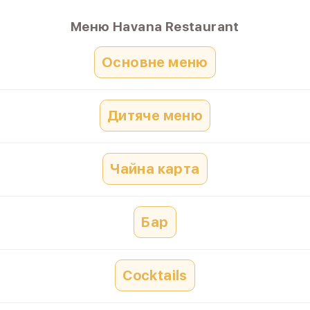
Меню Havana Restaurant
Основне меню
Дитяче меню
Чайна карта
Бар
Сocktails