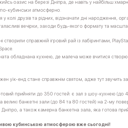
ийсь оазис на березі Дніпра, де навіть у найбільш хмар
 по-кубинськи атмосферно.
 у колі друзів та рідних, відзначати дні народження, орг
 галасливі вечірки, заходи будь-якого формату та масшта
ні створили справжній ігровий рай із лабіринтами, PlaySta
Space.
мната обладнана кухнею, де малеча може вчитися створю
жен уїк-енд стане справжнім святом, адже тут звучить з
отовий прийняти до 350 гостей: є зал з шоу-кухнею (до 
ва великі банкетні зали (до 84 та 80 гостей) на 2-му пов
Дніпро, а також камерна банкетна зала, яка готова прий
ивою кубинською атмосферою вже сьогодні!