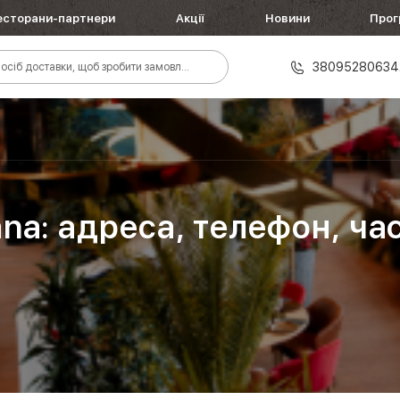
есторани-партнери
Акції
Новини
Прог
38095280634
осіб доставки, щоб зробити замовлення
na: адреса, телефон, ча