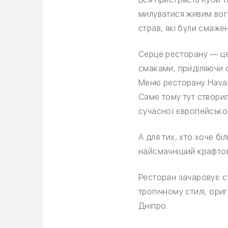
милуватися живим вог
страв, які були смажені
Серце ресторану — це
смаками, приділяючи о
Меню ресторану Havana
Саме тому тут створи
сучасної європейської
А для тих, хто хоче бі
найсмачніший крафтов
Ресторан зачаровує ст
тропічному стилі, ориг
Дніпро.