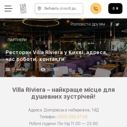
Виберіть спосіб доставки, щоб зробити замовлення
0
₴
Розповісти друзям
ПАРТНЕРИ
Ресторан Villa Riviera у Києві: адреса,
час роботи, контакти
14 червня
162893
Villa Riviera – найкраще місце для
душевних зустрічей!
Адреса: Дніпровська набережна, 14Д
Телефон:
(050) 353 97 96
Робочі години: Пн-Нд 11:00 — 23:00