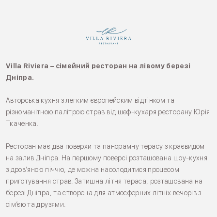
Villa Riviera – сімейний ресторан на лівому березі
Дніпра.
Авторська кухня з легким європейским відтінком та
різноманітною палітрою страв від шеф-кухаря ресторану Юрія
Ткаченка.
Ресторан має два поверхи та панорамну терасу з краєвидом
на залив Дніпра. На першому поверсі розташована шоу-кухня
з дров’яною піччю, де можна насолодитися процесом
приготування страв. Затишна літня тераса, розташована на
березі Дніпра, та створена для атмосферних літніх вечорів з
сім’єю та друзями.