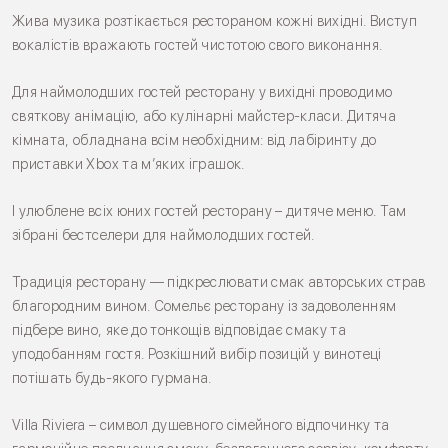
Жива музика розтікається рестораном кожні вихідні. Виступ
вокалістів вражають гостей чистотою свого виконання.
Для наймолодших гостей ресторану у вихідні проводимо
святкову анімацію, або кулінарні майстер-класи. Дитяча
кімната, обладнана всім необхідним: від лабіринту до
приставки Xbox та м’яких іграшок.
І улюблене всіх юних гостей ресторану – дитяче меню. Там
зібрані бестселери для наймолодших гостей.
Традиція ресторану — підкреслювати смак авторських страв
благородним вином. Сомельє ресторану із задоволенням
підбере вино, яке до тонкощів відповідає смаку та
уподобанням гостя. Розкішний вибір позицій у винотеці
потішать будь-якого гурмана.
Villa Riviera – символ душевного сімейного відпочинку та