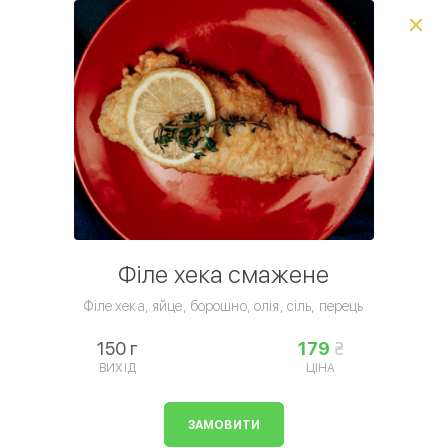
Виберіть спосіб доставки, щоб зробити замовлення
0
₴
Комбо пропозиція
Сніданки
Ланчі
Вареники
Млинц
Умови доставки
Філе хека смажене
Філе хека, яйце, борошно, олія, сіль, перець
150 г
179
ВИХІД
ЦІНА
Основні страви
ЗАМОВИТИ