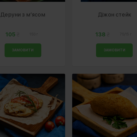
Деруни з м’ясом
Діжон стейк
105
138
150 г
75/15 г
ЗАМОВИТИ
ЗАМОВИТИ