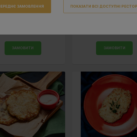
ЕРЕДНЄ ЗАМОВЛЕННЯ
ПОКАЗАТИ ВСІ ДОСТУПНІ РЕСТО
тлета рибна парова
Кулька куряча з гри
105
127
90 г
110 г
ЗАМОВИТИ
ЗАМОВИТИ