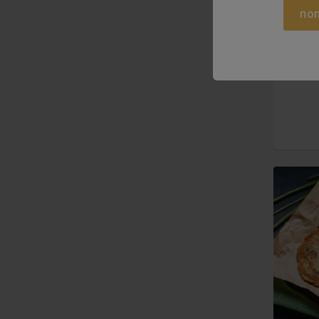
ПОП
Ко