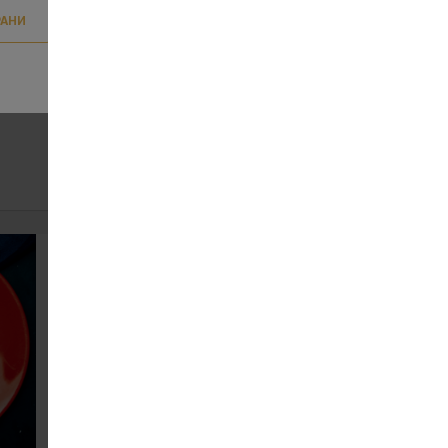
РАНИ
бами
Куряча відбивна
109
70 г
ЗАМОВИТИ