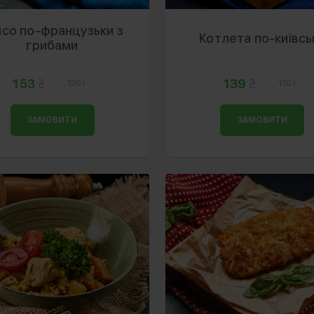
ясо по-французьки з
Котлета по-київсь
грибами
153
139
130 г
110 г
ЗАМОВИТИ
ЗАМОВИТИ