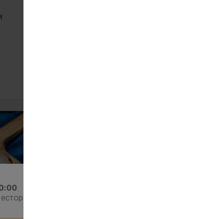
Зраза картопляна з
м
капустою
127
130 г
ЗАМОВИТИ
0:00
.
ресторан