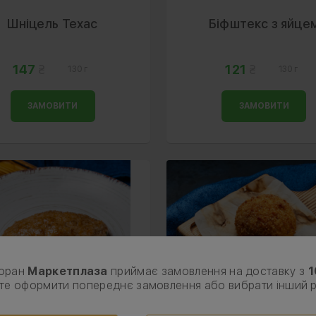
Шніцель Техас
Біфштекс з яйце
147
121
130 г
130 г
ЗАМОВИТИ
ЗАМОВИТИ
торан
Маркетплаза
приймає замовлення на доставку з
1
те оформити попереднє замовлення або вибрати інший 