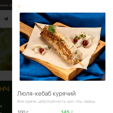
рама лояльності
Умови доставки
0
₴
Увійти
Умови доставки
Люля-кебаб курячий
Філе куряче, цибуля ріпчаста, кріп, сіль, перець
100 г
145