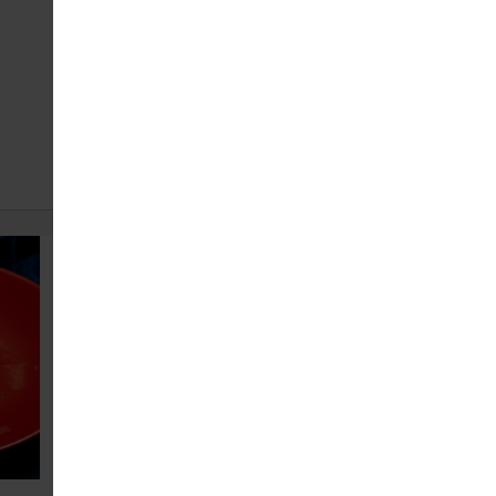
Свинина по-мисливські
189
150 г
ЗАМОВИТИ