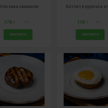
іле хека смажене
Котлета куряча в кл
179
119
150 г
80 г
ЗАМОВИТИ
ЗАМОВИТИ