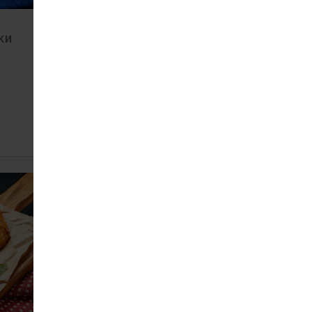
ки
Люля-кебаб курячий
145
100 г
ЗАМОВИТИ