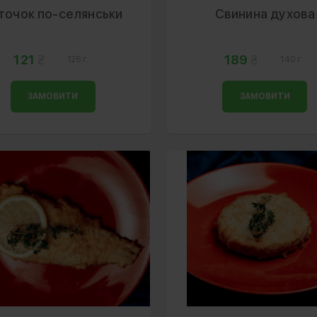
точок по-селянськи
Свинина духова
121
189
125 г
140 г
ЗАМОВИТИ
ЗАМОВИТИ