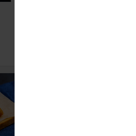
Січеник по-київськи
118
120 г
ЗАМОВИТИ