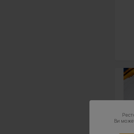
Рес
Ви може