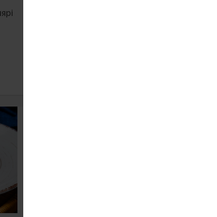
ярі
Котлета куряча з сиром
119
130 г
ЗАМОВИТИ