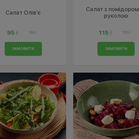
Салат з помідором
Салат Олів’є
руколою
95
115
150 г
150 г
ЗАМОВИТИ
ЗАМОВИТИ