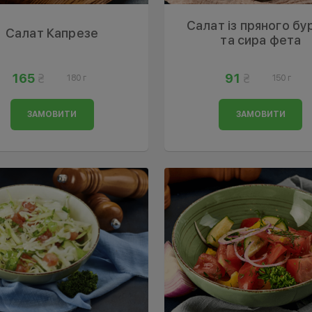
Салат із пряного бу
Салат Капрезе
та сира фета
165
91
180 г
150 г
ЗАМОВИТИ
ЗАМОВИТИ