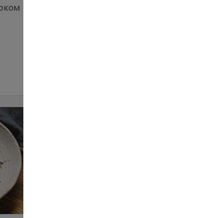
ірком
Салат Овочевий мікс
115
150 г
ЗАМОВИТИ