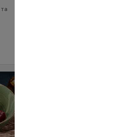
 та
Салат з помідором та
моцарелою
130
150 г
ЗАМОВИТИ