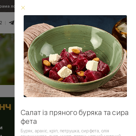
рама лояльності
Умови доставки
2
0
₴
Увійти
Умови доставки
Салат із пряного буряка та сира
фета
Буряк, арахіс, кріп, петрушка, сир фета, олія