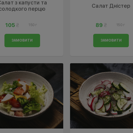
Салат з капусти та
Салат Дністер
солодкого перцю
105
89
150 г
150 г
ЗАМОВИТИ
ЗАМОВИТИ