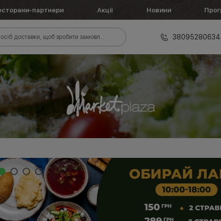
есторани-партнери
Акції
Новини
Прог
38095280634
осіб доставки, щоб зробити замовлення