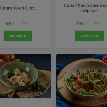
Салат Капустяний мі
Салат Коул Слоу
огірком
89
105
150 г
150 г
ЗАМОВИТИ
ЗАМОВИТИ