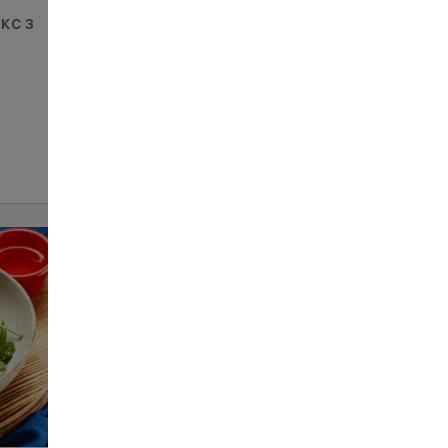
кс з
Салат Козацький
139
150 г
ЗАМОВИТИ