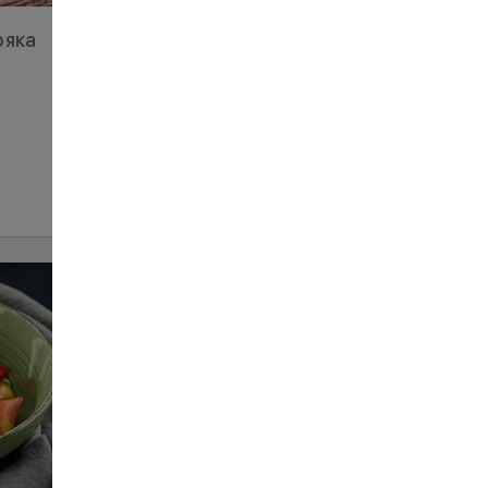
ряка
Салат Касабланка
185
180 г
ЗАМОВИТИ