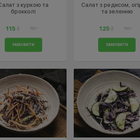
Салат з куркою та
Салат з редисом, ог
брокколі
та зеленню
115
125
150 г
150 г
ЗАМОВИТИ
ЗАМОВИТИ