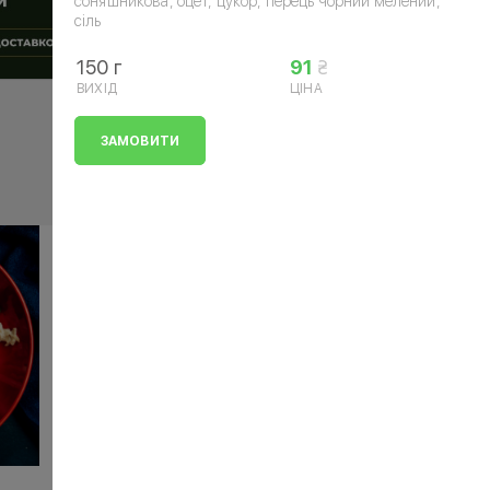
соняшникова, оцет, цукор, перець чорний мелений,
сіль
150 г
91
ВИХІД
ЦІНА
ЗАМОВИТИ