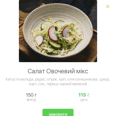
Виберіть спосіб доставки, щоб зробити замовлення
0
₴
Комбо пропозиція
Сніданки
Ланчі
Вареники
Млинці
Умови доставки
Салат Овочевий мікс
Капуста молода, редис, огірок, кріп, олія соняшникова, цукор,
оцет, сіль, перець чорний мелений
150 г
115
ВИХІД
ЦІНА
Салати
ЗАМОВИТИ