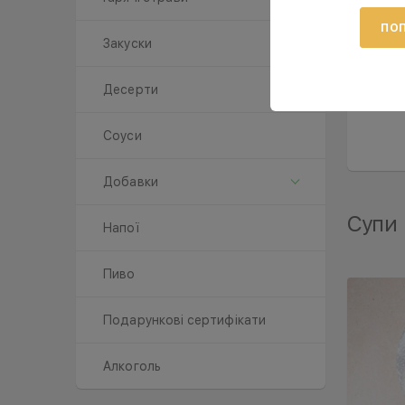
ПОП
Закуски
Десерти
Соуси
Добавки
Супи
Напої
Пиво
Подарункові сертифікати
Алкоголь