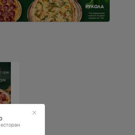
0
.
ресторан