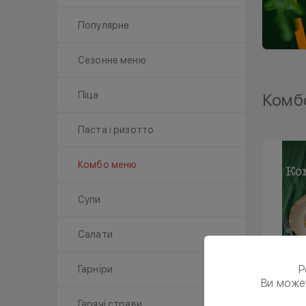
Популярне
Сезонне меню
Піца
Комб
Паста і ризотто
Комбо меню
Супи
Салати
Р
Гарніри
Ви може
Гарячі страви