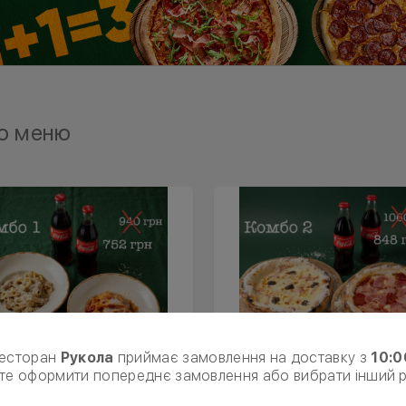
о меню
есторан
Рукола
приймає замовлення на доставку з
10:0
те оформити попереднє замовлення або вибрати інший 