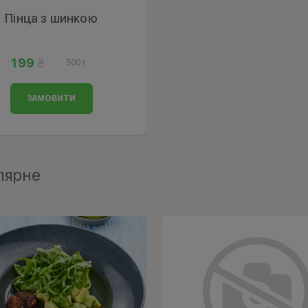
Пінца з шинкою
199
500 г
ЗАМОВИТИ
лярне