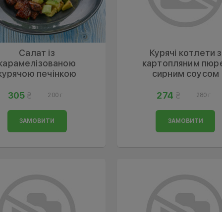
Салат із
Курячі котлети з
карамелізованою
картопляним пюре
курячою печінкою
сирним соусом
305
274
200 г
280 г
ЗАМОВИТИ
ЗАМОВИТИ