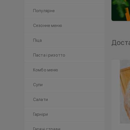
Популярне
Сезонне меню
Піца
Доста
Паста і ризотто
Комбо меню
Супи
Салати
Гарніри
Гарячі страви