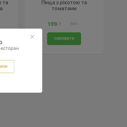
 та
Пінца з рікотою та
а
томатами
199
500 г
ЗАМОВИТИ
0
.
ресторан
РАНИ