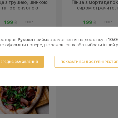
ца з грушею, шинкою
Пінца з мортаделою
та горгонзолою
сиром страчител
199
199
500 г
500 г
ЗАМОВИТИ
ЗАМОВИТИ
есторан
Рукола
приймає замовлення на доставку з
10:0
те оформити попереднє замовлення або вибрати інший 
ЕРЕДНЄ ЗАМОВЛЕННЯ
ПОКАЗАТИ ВСІ ДОСТУПНІ РЕСТО