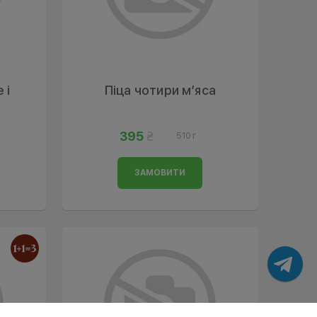
 і
Піца чотири м’яса
395
510 г
ЗАМОВИТИ