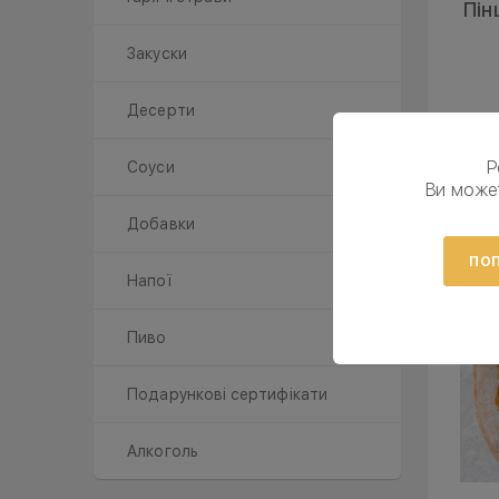
Пін
Закуски
Десерти
Р
Соуси
Ви може
Добавки
ПОП
Напої
Пиво
Подарункові сертифікати
Алкоголь