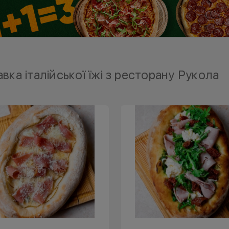
вка італійської їжі з ресторану Рукола