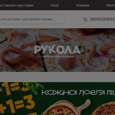
есторани-партнери
Акції
Новини
Прог
38095280634
осіб доставки, щоб зробити замовлення