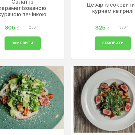
Салат із
Цезар із соковит
карамелізованою
курчам на грилі
курячою печінкою
305
325
200 г
330 г
ЗАМОВИТИ
ЗАМОВИТИ