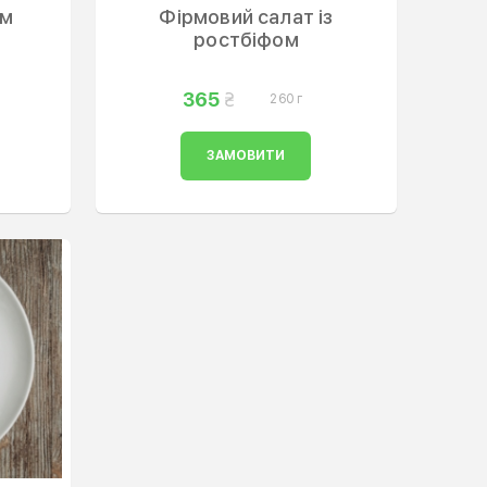
им
Фірмовий салат із
ростбіфом
365
260 г
ЗАМОВИТИ