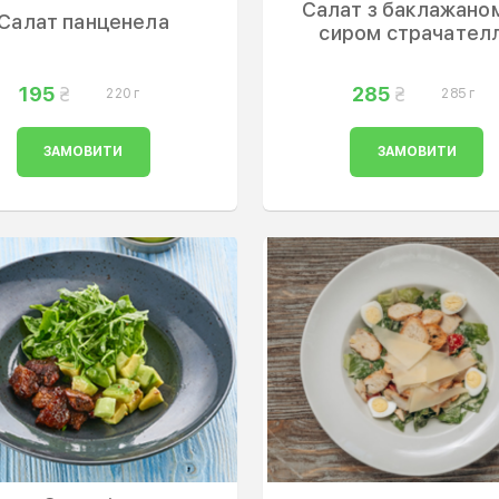
Салат з баклажано
Салат панценела
сиром страчател
195
285
220 г
285 г
ЗАМОВИТИ
ЗАМОВИТИ