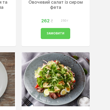
м та
Овочевий салат із сиром
ла
фета
262
250 г
ЗАМОВИТИ