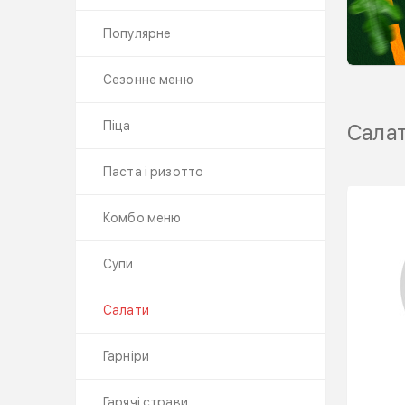
Популярне
Сезонне меню
Піца
Сала
Паста і ризотто
Комбо меню
Супи
Салати
Гарніри
Гарячі страви