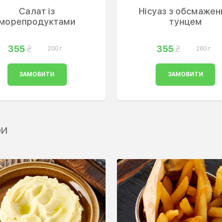
Салат із
Нісуаз з обсмаже
морепродуктами
тунцем
355
355
200 г
260 г
ЗАМОВИТИ
ЗАМОВИТИ
ри