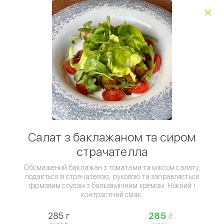
Виберіть спосіб доставки, щоб зробити замовлення
0
₴
Фестиваль пінци
Популярне
Сезонне меню
Піц
Умови доставки
Салат з баклажаном та сиром
страчателла
Обсмажений баклажан з томатами та міксом салату,
подається зі страчателою, руколою та заправляється
фірмовим соусом з бальзамічним кремом. Ніжний і
контрастний смак.
Салати
285 г
285