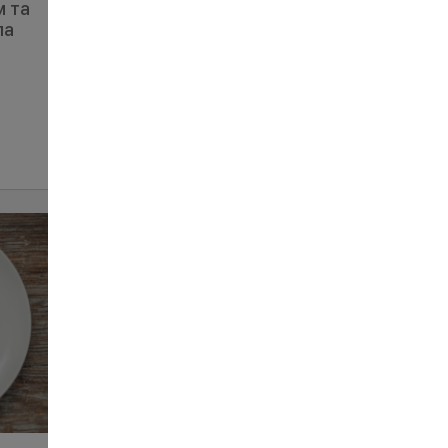
м та
Овочевий салат із сиром
ла
фета
262
250 г
ЗАМОВИТИ