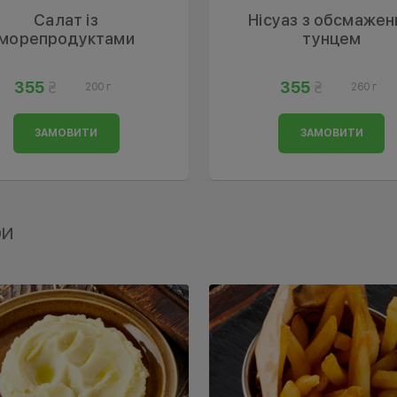
Салат із
Нісуаз з обсмаже
морепродуктами
тунцем
355
355
200 г
260 г
ЗАМОВИТИ
ЗАМОВИТИ
ри