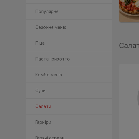
Популярне
Сезонне меню
Піца
Сала
Паста і ризотто
Комбо меню
Супи
Салати
Гарніри
Гарячі страви