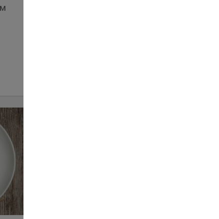
им
Фірмовий салат із
ростбіфом
365
260 г
ЗАМОВИТИ