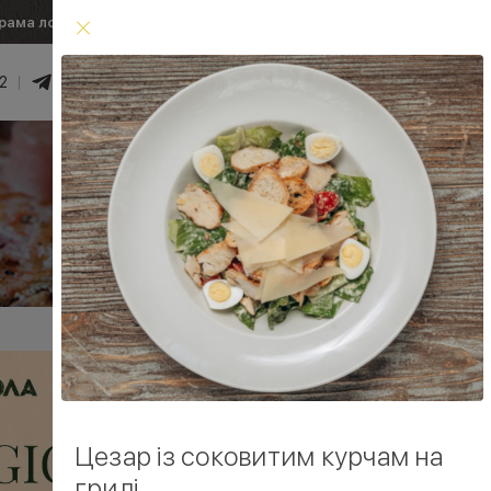
рама лояльності
Умови доставки
2
0
₴
Увійти
Умови доставки
Цезар із соковитим курчам на
грилі