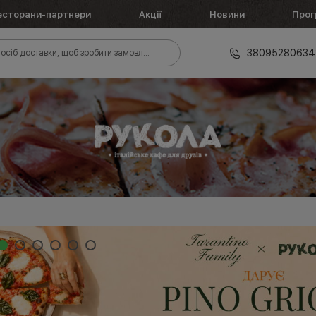
есторани-партнери
Акції
Новини
Прог
38095280634
осіб доставки, щоб зробити замовлення