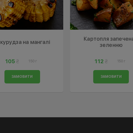
Картопля запечена
курудза на мангалі
зеленню
105
112
150 г
150 г
ЗАМОВИТИ
ЗАМОВИТИ