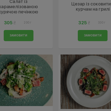
Салат із
Цезар із соковит
карамелізованою
курчам на грилі
курячою печінкою
305
325
200 г
330 г
ЗАМОВИТИ
ЗАМОВИТИ