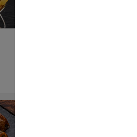
Овочі гриль
164
150 г
ЗАМОВИТИ