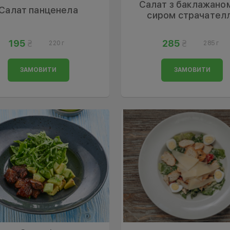
Салат з баклажано
Салат панценела
сиром страчател
195
285
220 г
285 г
ЗАМОВИТИ
ЗАМОВИТИ