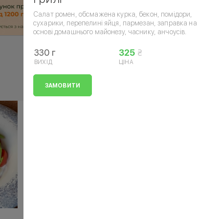
Салат ромен, обсмажена курка, бекон, помідори,
сухарики, перепелині яйця, пармезан, заправка на
основі домашнього майонезу, часнику, анчоусів.
330 г
325
ВИХІД
ЦІНА
ЗАМОВИТИ