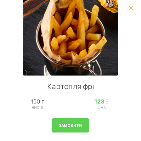
Виберіть спосіб доставки, щоб зробити замовлення
0
₴
Фестиваль пінци
Популярне
Сезонне меню
Піц
Умови доставки
Картопля фрі
150 г
123
ВИХІД
ЦІНА
ЗАМОВИТИ
Популярне