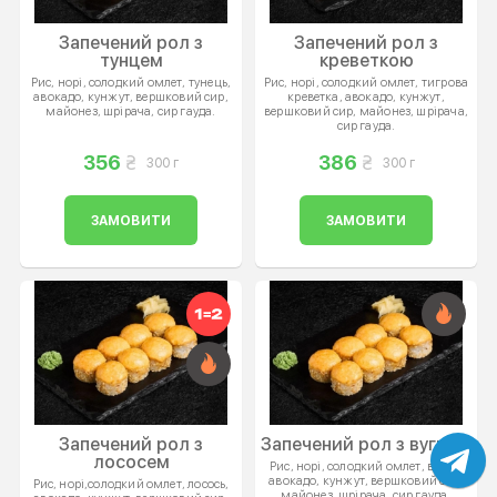
Запечений рол з
Запечений рол з
тунцем
креветкою
Рис, норі, солодкий омлет, тунець,
Рис, норі, солодкий омлет, тигрова
авокадо, кунжут, вершковий сир,
креветка, авокадо, кунжут,
майонез, шрірача, сир гауда.
вершковий сир, майонез, шрірача,
сир гауда.
356
386
300 г
300 г
ЗАМОВИТИ
ЗАМОВИТИ
Запечений рол з
Запечений рол з вугром
лососем
Рис, норі, солодкий омлет, вугор,
авокадо, кунжут, вершковий сир,
Рис, норі,солодкий омлет, лосось,
майонез, шрірача, сир гауда.