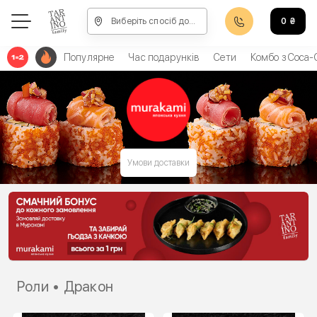
Виберіть спосіб доставки, щоб зробити замовлення
0
₴
Популярне
Час подарунків
Сети
Комбо з Coca-
Умови доставки
Роли • Дракон