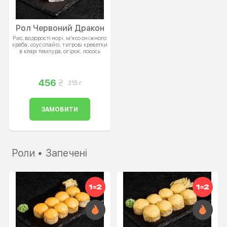
Рол Червоний Дракон
Рис, водорості норі, м'ясо сніжного
краба, соус спайсі, тигрові креветки
в клярі темпура, огірок, лосось
456
315 г
ЗАМОВИТИ
Роли • Запечені