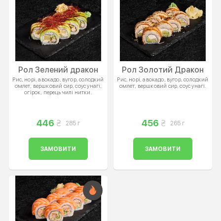
Рол Зелений дракон
Рол Золотий Дракон
Рис, норі, авокадо, вугор, солодкий
Рис, норі, авокадо, вугор, солодкий
омлет, вершковий сир, соус унагі,
омлет, вершковий сир, соус унагі.
огірок, перець чилі нитки.
446
456
285 г
265 г
ЗАМОВИТИ
ЗАМОВИТИ