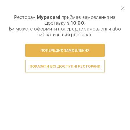
Виберіть спосіб доставки, щоб зробити замовлення
0
₴
Ресторан
Муракамі
приймає замовлення на
доставку з
10:00
.
Популярне
Час подарунків
Сети
Комбо з Coca-Cola
Ви можете оформити попереднє замовлення або
вибрати інший ресторан
ПОПЕРЕДНЄ ЗАМОВЛЕННЯ
ПОКАЗАТИ ВСІ ДОСТУПНІ РЕСТОРАНИ
Умови доставки
Супи