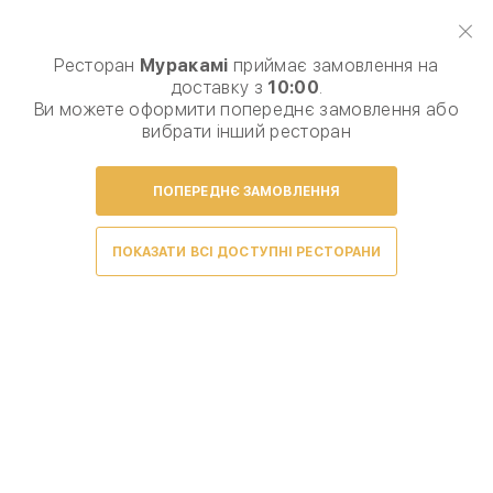
Виберіть спосіб доставки, щоб зробити замовлення
0
₴
Ресторан
Муракамі
приймає замовлення на
доставку з
10:00
.
Популярне
Час подарунків
Сети
Комбо з Coca-Cola
Ви можете оформити попереднє замовлення або
вибрати інший ресторан
ПОПЕРЕДНЄ ЗАМОВЛЕННЯ
ПОКАЗАТИ ВСІ ДОСТУПНІ РЕСТОРАНИ
Умови доставки
Гострі страви