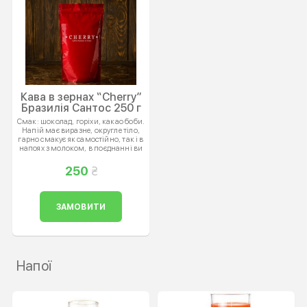
Кава в зернах “Cherry”
Бразилія Сантос 250 г
Смак: шоколад, горіхи, какао боби.
Напій має виразне, округле тіло,
гарно смакує як самостійно, так і в
напоях з молоком, в поєднанні ви
отримаєте смак молочного
шоколаду с легким післясмаком
250
карамелі. Рекомендований спосіб
заварювання: еспресо, фільтр-кава,
гейзерна
ЗАМОВИТИ
Напої