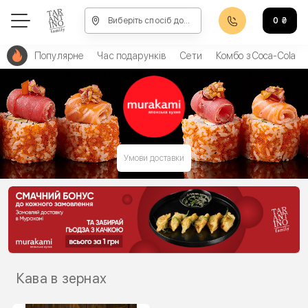
Виберіть спосіб доставки, щоб зробити замовлення
0
₴
Популярне
Час подарунків
Сети
Комбо з Coca-Cola
Умови доставки
Кава в зернах