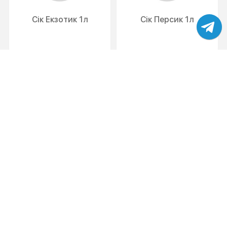
Сік Екзотик 1л
Сік Персик 1л
159
159
ЗАМОВИТИ
ЗАМОВИТИ
Сік Вишня 1л
Сік Яблуко 1л