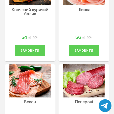
Копчений курячий
Шинка
балик
54
56
50 г
50 г
ЗАМОВИТИ
ЗАМОВИТИ
Бекон
Пепероні