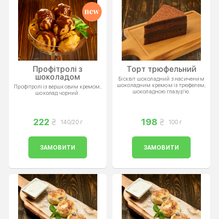
Профітролі з
Торт трюфельний
шоколадом
Бісквіт шоколадний з насиченим
шоколадним кремом із трюфелем,
Профітролі із вершковим кремом,
шоколадною глазур'ю.
шоколад чорний.
222
198
140/20 г
100 г
ЗАМОВИТИ
ЗАМОВИТИ