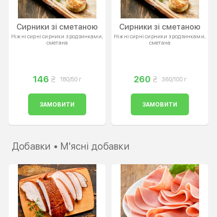
Сирники зі сметаною
Сирники зі сметаною
Ніжні сирні сирники з родзинками,
Ніжні сирні сирники з родзинками,
сметана
сметана
146
260
180/50 г
360/100 г
ЗАМОВИТИ
ЗАМОВИТИ
Добавки • М'ясні добавки