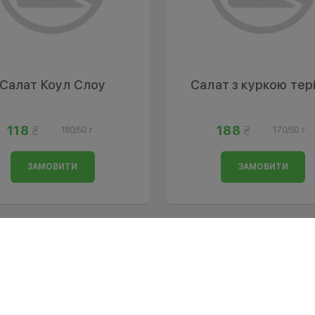
Салат Коул Слоу
Салат з куркою тер
118
188
180/50 г
170/50 г
ЗАМОВИТИ
ЗАМОВИТИ