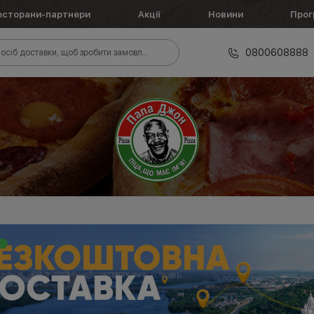
есторани-партнери
Акції
Новини
Прог
0800608888
осіб доставки, щоб зробити замовлення