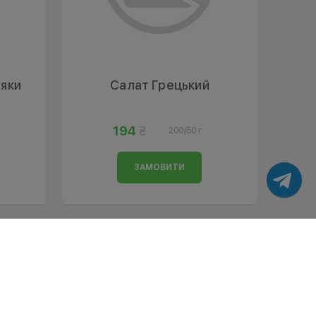
іяки
Салат Грецький
194
200/50 г
ЗАМОВИТИ