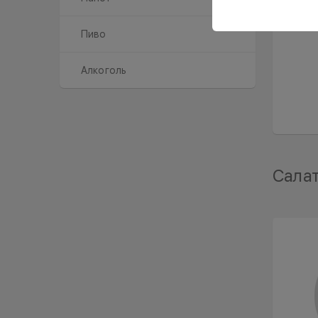
Пиво
Алкоголь
Сала