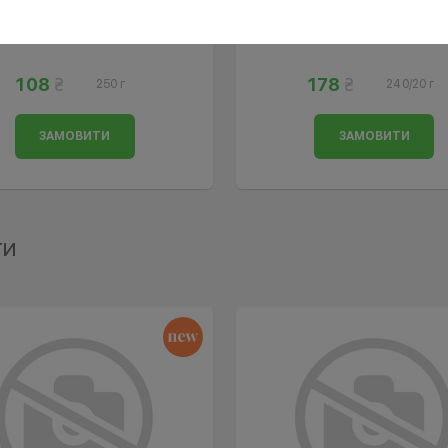
Сирний крем-суп 
Бульйон курячий
сухариками та бек
108
178
250 г
240/20 г
ЗАМОВИТИ
ЗАМОВИТИ
ти