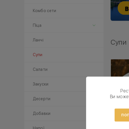
Комбо сети
Піца
Ланчі
Супи
Супи
Салати
Закуски
Рес
Ви може
Десерти
Добавки
ПОП
Напої