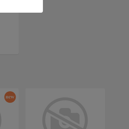
із
оном