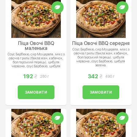
Піца Овочі BBQ
Піца Овочі BBQ середня
маленька
Соус Барбекю, сир Моцарела, мікс з
овочів гриль (баклажан, кабачок,
Соус Барбекю, сир Моцарела, мікс з
болгарський перець), цибуля
овочів гриль (баклажан, кабачок,
червона, соус Барбекю, цибуля
болгарський перець), цибуля
зелена.
червона, соус Барбекю, цибуля
зелена.
192
342
280 г
490 г
ЗАМОВИТИ
ЗАМОВИТИ