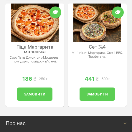
Піца Маргарита
Сет №4
маленька
Міні піци: Маргарита, Овочі BBQ,
Трюфельна.
Соус Папа Джон, сир Моцарела,
помідори, помідори в'ялені.
186
441
250 г
800 г
ЗАМОВИТИ
ЗАМОВИТИ
Про нас