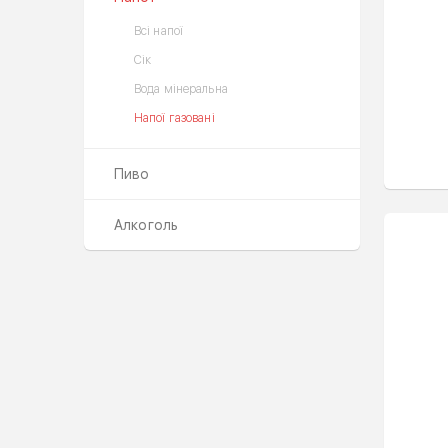
Всі напої
Сік
Вода мінеральна
Напої газовані
Пиво
Алкоголь