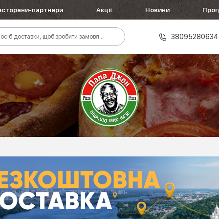
есторани-партнери
Акції
Новини
Прог
38095280634
осіб доставки, щоб зробити замовлення