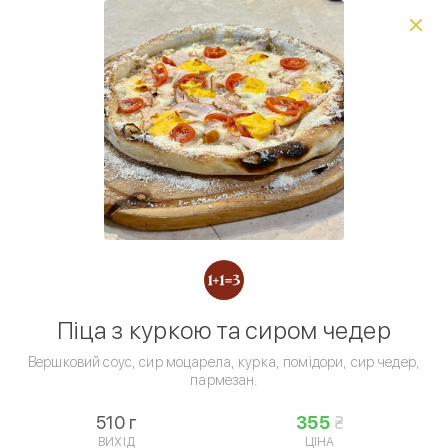
Виберіть спосіб доставки, щоб зробити замовлення
0
₴
Фестиваль пінци
Популярне
Сезонне меню
Піц
Умови доставки
Піца з куркою та сиром чедер
Вершковий соус, сир моцарела, курка, помідори, сир чедер,
пармезан.
Піца
510 г
355
ВИХІД
ЦІНА