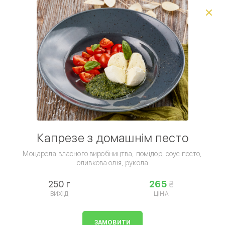
Виберіть спосіб доставки, щоб зробити замовлення
0
₴
Фестиваль пінци
Популярне
Сезонне меню
Піц
Умови доставки
Капрезе з домашнім песто
Моцарела власного виробництва, помідор, соус песто,
оливкова олія, рукола
250 г
265
ВИХІД
ЦІНА
Закуски
ЗАМОВИТИ