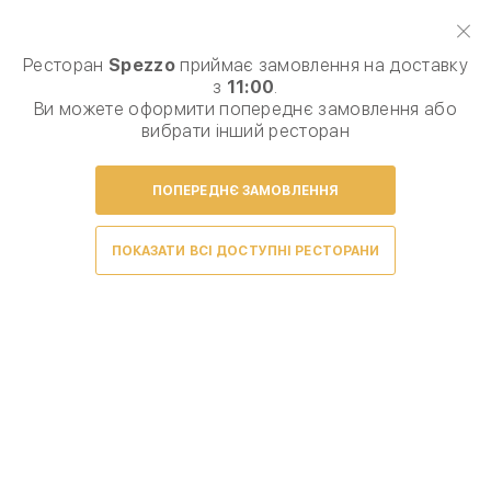
Виберіть спосіб доставки, щоб зробити замовлення
0
₴
Ресторан
Spezzo
приймає замовлення на доставку
з
11:00
.
Сезонне меню
Піца
Паста, равіоли
Комб
Ви можете оформити попереднє замовлення або
вибрати інший ресторан
ПОПЕРЕДНЄ ЗАМОВЛЕННЯ
Умови доставки
ПОКАЗАТИ ВСІ ДОСТУПНІ РЕСТОРАНИ
Новинки меню