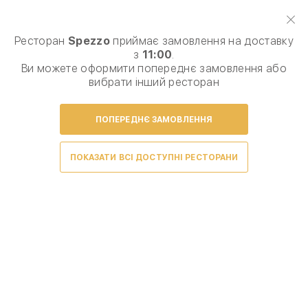
Виберіть спосіб доставки, щоб зробити замовлення
0
₴
Ресторан
Spezzo
приймає замовлення на доставку
з
11:00
.
Сезонне меню
Піца
Паста, равіоли
Комб
Ви можете оформити попереднє замовлення або
вибрати інший ресторан
ПОПЕРЕДНЄ ЗАМОВЛЕННЯ
Умови доставки
ПОКАЗАТИ ВСІ ДОСТУПНІ РЕСТОРАНИ
Сири