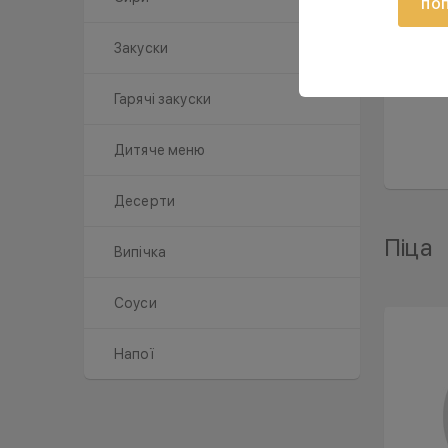
ПОП
Б
Закуски
Гарячі закуски
Дитяче меню
Десерти
Піца
Випічка
Соуси
Напої