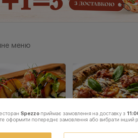
нне меню
есторан
Spezzo
приймає замовлення на доставку з
11:0
те оформити попереднє замовлення або вибрати інший 