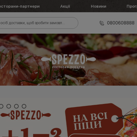
есторани-партнери
Акції
Новини
Прог
0800608888
осіб доставки, щоб зробити замовлення