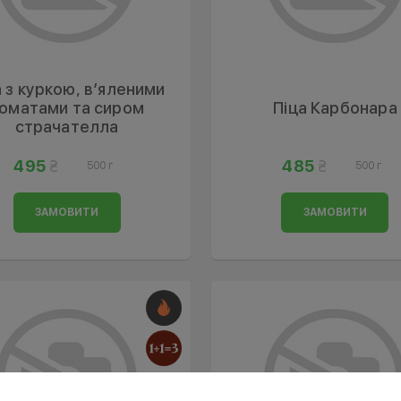
а з куркою, в’яленими
оматами та сиром
Піца Карбонара
страчателла
495
485
500 г
500 г
ЗАМОВИТИ
ЗАМОВИТИ