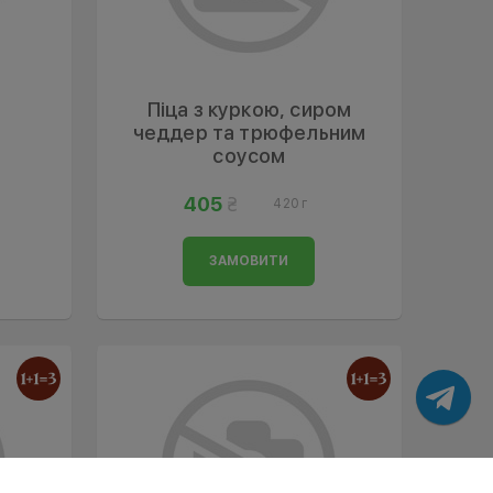
Піца з куркою, сиром
чеддер та трюфельним
соусом
405
420 г
ЗАМОВИТИ