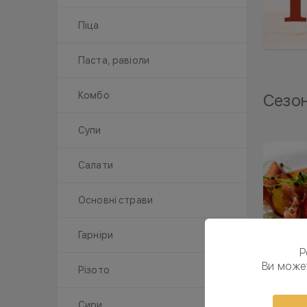
Піца
Паста, равіоли
Комбо
Сезо
Супи
Салати
Основні страви
Гарніри
Р
Ви може
Різото
Сири