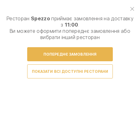
Виберіть спосіб доставки, щоб зробити замовлення
0
₴
Ресторан
Spezzo
приймає замовлення на доставку
з
11:00
.
Сезонне меню
Піца
Паста, равіоли
Комб
Ви можете оформити попереднє замовлення або
вибрати інший ресторан
ПОПЕРЕДНЄ ЗАМОВЛЕННЯ
Умови доставки
ПОКАЗАТИ ВСІ ДОСТУПНІ РЕСТОРАНИ
Соуси