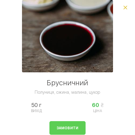
Виберіть спосіб доставки, щоб зробити замовлення
0
₴
Сезонне меню
Піца
Паста, равіоли
Комб
Умови доставки
Брусничний
Полуниця, ожина, малина, цукор
50 г
60
ВИХІД
ЦІНА
Соуси
ЗАМОВИТИ