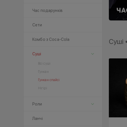
Час подарунків
Сети
Комбо з Coca-Cola
Суші 
Суші
Всі суші
Гункан
Гункан спайсі
Нігірі
Роли
Ланчі