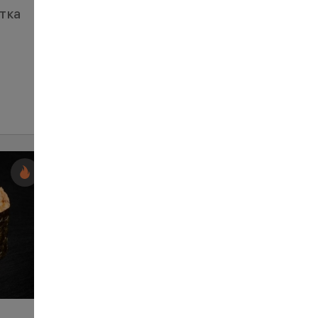
етка
Гункан спайсі лосось
84
35 г
ЗАМОВИТИ