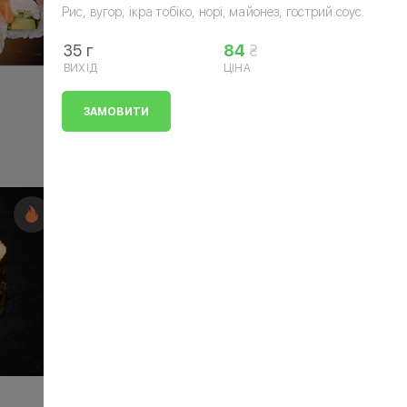
Рис, вугор, ікра тобіко, норі, майонез, гострий соус.
35 г
84
ВИХІД
ЦІНА
ЗАМОВИТИ