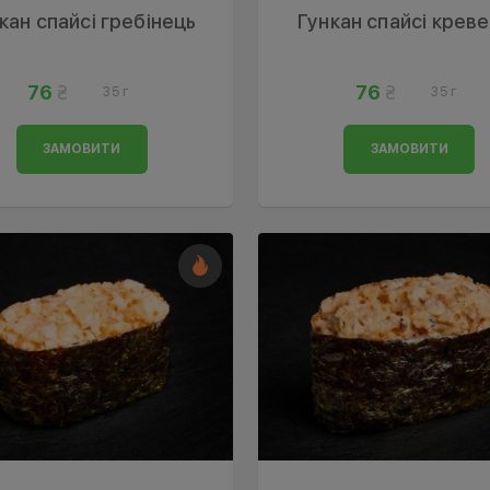
кан спайсі гребінець
Гункан спайсі крев
76
76
35 г
35 г
ЗАМОВИТИ
ЗАМОВИТИ