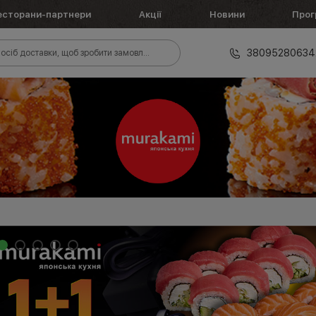
есторани-партнери
Акції
Новини
Прог
38095280634
осіб доставки, щоб зробити замовлення