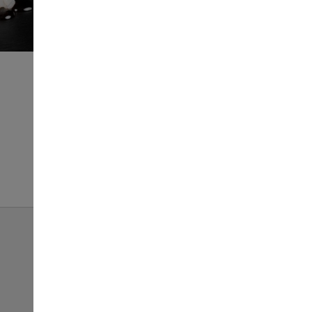
Нігірі лосось
84
35 г
ЗАМОВИТИ