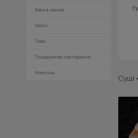
Г
Кава в зернах
Напої
Пиво
Подарункові сертифікати
Алкоголь
Суші •