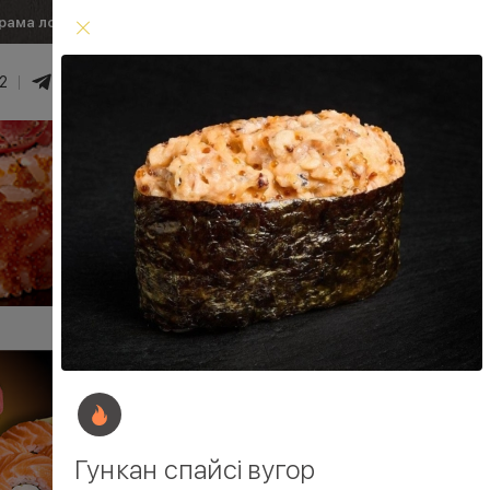
рама лояльності
Умови доставки
2
0
₴
Увійти
Умови доставки
Гункан спайсі вугор