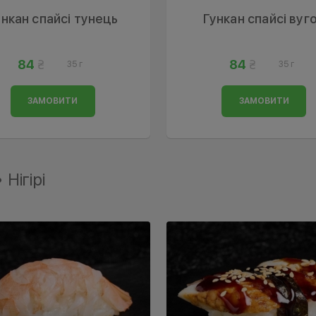
ункан спайсі тунець
Гункан спайсі вуг
84
84
35 г
35 г
ЗАМОВИТИ
ЗАМОВИТИ
 Нігірі