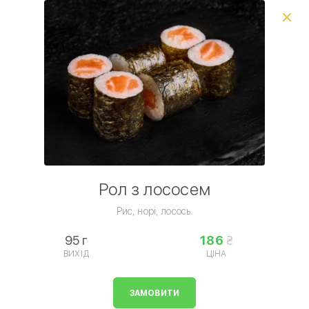
Виберіть спосіб доставки, щоб зробити замовлення
0
₴
Популярне
Час подарунків
Сети
Комбо з Coca-Cola
Умови доставки
Рол з лососем
Рис, норі, лосось.
95 г
186
ВИХІД
ЦІНА
Роли • Макі
ЗАМОВИТИ