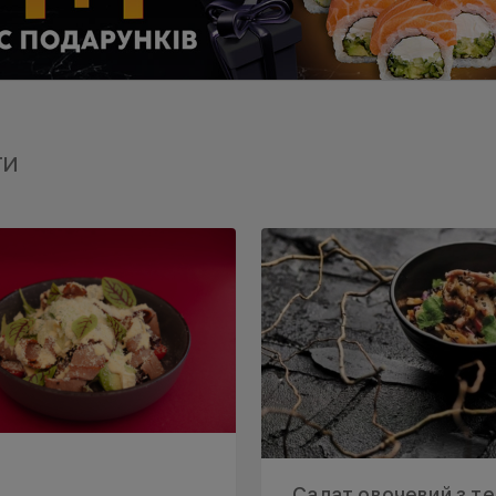
ти
Салат овочевий з тер