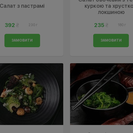
Салат з пастрамі
куркою та хрустк
локшиною
392
235
230 г
180 г
ЗАМОВИТИ
ЗАМОВИТИ