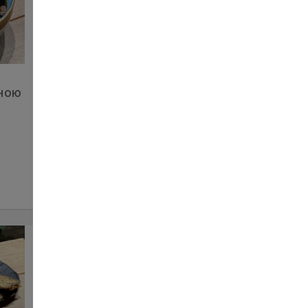
Суп Рамен із рваною
иною
свининою
279
480 г
ЗАМОВИТИ