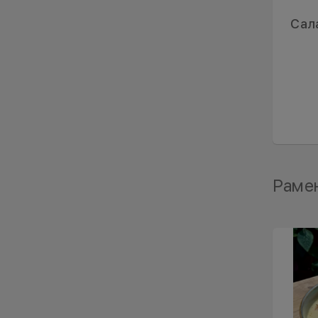
Сал
Раме