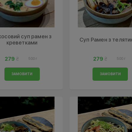
косовий суп рамен з
Суп Рамен з телят
креветками
279
279
500 г
500 г
ЗАМОВИТИ
ЗАМОВИТИ