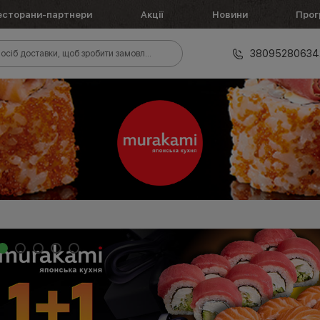
есторани-партнери
Акції
Новини
Прог
38095280634
осіб доставки, щоб зробити замовлення