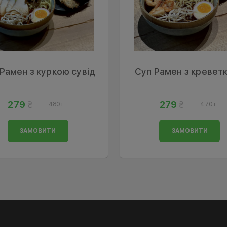
Рамен з куркою сувід
Суп Рамен з кревет
279
279
480 г
470 г
ЗАМОВИТИ
ЗАМОВИТИ