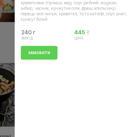
креветками (гірчиця, мед, соус рибний, міцукан,
імбир, часник, кунжутна олія, фреш апельсину),
перець чилі нитки, креветка, тісто катаїфі, соус унагі,
кунжут білий
240 г
445
ВИХІД
ЦІНА
ЗАМОВИТИ
іякі