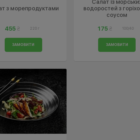
Салат із морськи
ат з морепродуктами
водоростей з горіх
соусом
455
175
220 г
100/40
ЗАМОВИТИ
ЗАМОВИТИ