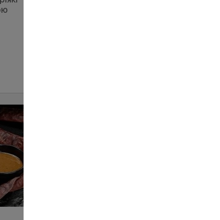
Салат з креветками
ою
катаїфі
445
240 г
ЗАМОВИТИ