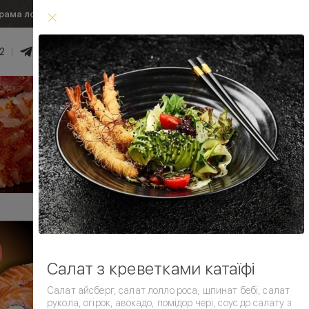
рама лояльності
Умови доставки
2
0
₴
Увійти
Умови доставки
Салат з креветками катаїфі
Салат айсберг, салат лолло роса, шпинат бебі, салат
рукола, огірок, авокадо, помідор чері, соус до салату з