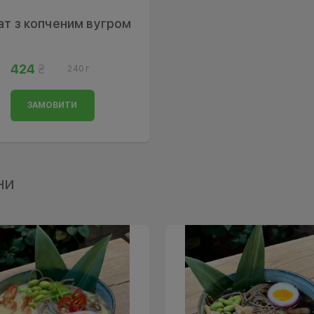
ат з копченим вугром
424
240 г
ЗАМОВИТИ
ни