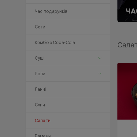
Час подарунків
Сети
Комбо з Coca-Cola
Сала
Суші
Роли
Ланчі
Супи
Салати
Рамени