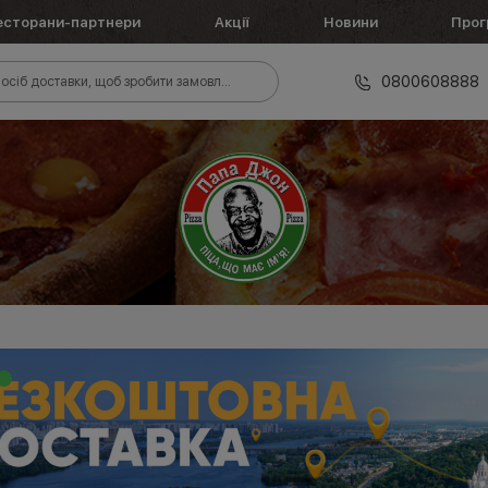
есторани-партнери
Акції
Новини
Прог
0800608888
осіб доставки, щоб зробити замовлення