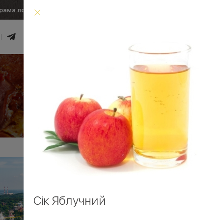
рама лояльності
Умови доставки
0
₴
Увійти
Умови доставки
Сік Яблучний