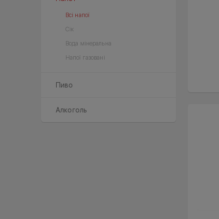
Всі напої
Сік
Вода мінеральна
Напої газовані
Пиво
Алкоголь