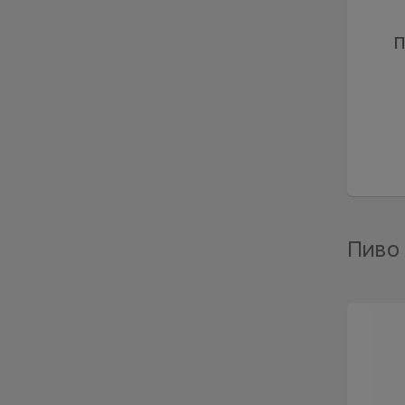
П
Пиво