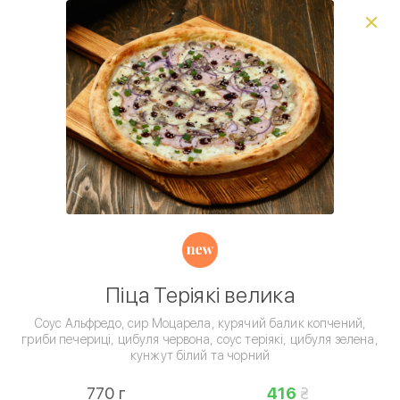
Виберіть спосіб доставки, щоб зробити замовлення
0
₴
Сети піц
Комбо сети
Піца
Вся піца
Піца
Умови доставки
Піца Теріякі велика
Соус Альфредо, сир Моцарела, курячий балик копчений,
гриби печериці, цибуля червона, соус теріякі, цибуля зелена,
кунжут білий та чорний
Піца • Піца велика
770 г
416