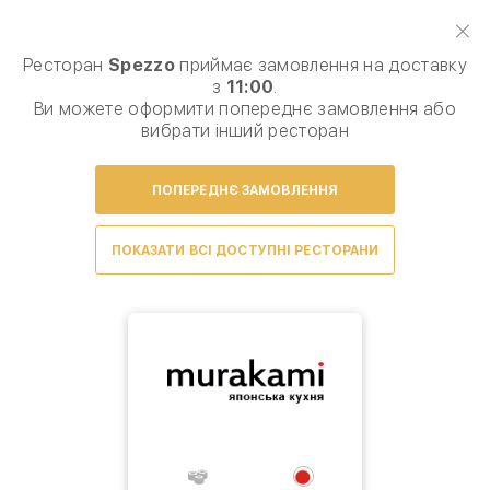
Виберіть спосіб доставки, щоб зробити замовлення
0
₴
Ресторан
Spezzo
приймає замовлення на доставку
з
11:00
.
Сезонне меню
Піца
Паста, равіоли
Комб
Ви можете оформити попереднє замовлення або
вибрати інший ресторан
ПОПЕРЕДНЄ ЗАМОВЛЕННЯ
Умови доставки
ПОКАЗАТИ ВСІ ДОСТУПНІ РЕСТОРАНИ
На жаль, товарів немає.