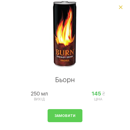
Виберіть спосіб доставки, щоб зробити замовлення
0
₴
Сезонне меню
Піца
Паста, равіоли
Комб
Умови доставки
Бьорн
250 мл
145
ВИХІД
ЦІНА
ЗАМОВИТИ
Напої