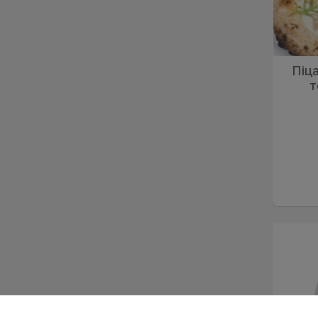
Піц
т