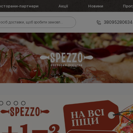
есторани-партнери
Акції
Новини
Прог
38095280634
осіб доставки, щоб зробити замовлення