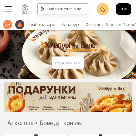
Виберіть спосіб доставки, щоб зробити замовлення
0
₴
Комбо набори
Хачапурі
Хінкалі
Мангал "Гриль
Умови доставки
Алкоголь • Бренді і коньяк