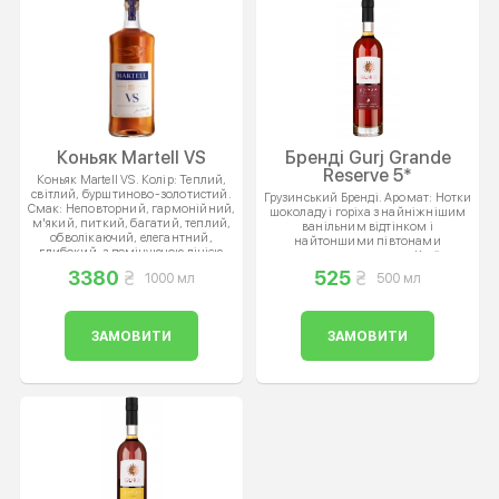
Коньяк Martell VS
Бренді Gurj Grande
Reserve 5*
Коньяк Martell VS. Колір: Теплий,
світлий, бурштиново-золотистий.
Грузинський Бренді. Аромат: Нотки
Смак: Неповторний, гармонійний,
шоколаду і горіха з найніжнішим
м'який, питкий, багатий, теплий,
ванільним відтінком і
обволікаючий, елегантний,
найтоншими півтонами
глибокий, з домінуючою лінією
чорносливу з корицею. Країна:
зрілих фруктових тонів,
Грузія. Міцність: 40%
3380
525
1000 мл
500 мл
оксамитовими горіхово-
ванільними відтінками, зрілими
деревними нюансами, довгим, але
легким і витонченим солодкувато-
ЗАМОВИТИ
ЗАМОВИТИ
ванільним післясмаком. Країна:
Франція. Міцність: 40%