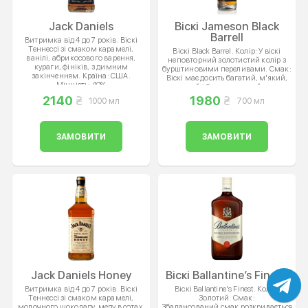
Jack Daniels
Віскі Jameson Black
Barrell
Витримка від 4 до 7 років. Віскі
Теннессі зі смаком карамелі,
Віскі Black Barrel. Колір: У віскі
ванілі, абрикосового варення,
неповторний золотистий колір з
кураги, фініків, з димним
бурштиновими переливами. Смак:
закінченням. Країна: США.
Віскі має досить багатий, м'який,
Міцність: 40%
гладкий і багатогранний смак,
який поєднує ноти вершків,
2140
1980
1000 мл
700 мл
прянощів, горіха і обпаленого
дерева. Фруктовий післясмак також
неймовірно тривалий і м'який.
Країна: Ірландія, Дублін. Міцність:
ЗАМОВИТИ
ЗАМОВИТИ
40%
Jack Daniels Honey
Віскі Ballantine’s Finestl
Витримка від 4 до 7 років. Віскі
Віскі Ballantine's Finest. Колір:
Теннессі зі смаком карамелі,
Золотий. Смак:
молочного шоколаду, меду в сотах,
Збалансований смак розкривається