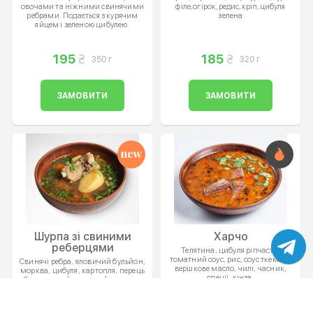
овочами та ніжними свинячими
філе,огірок,редис,кріп,цибуля
ребрами. Подається з курячим
зелена
яйцем і зеленою цибулею.
195
185
350 г
320 г
ЗАМОВИТИ
ЗАМОВИТИ
Шурпа зі свиними
Харчо
реберцями
Телятина, цибуля ріпчаста,
томатний соус, рис, соус ткемалі,
Свинячі ребра, яловичий бульйон,
вершкове масло, чилі, часник,
морква, цибуля, картопля, перець
спеції, кінза.
болгарський червоний, часник,
кінза, спеції.
195
183
400 г
350 г