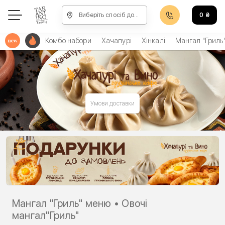
Виберіть спосіб доставки, щоб зробити замовлення
0
₴
Комбо набори
Хачапурі
Хінкалі
Мангал "Гриль
Умови доставки
Мангал "Гриль" меню • Овочі
мангал"Гриль"