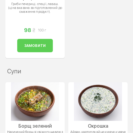
Гриби печериці, спеції, лаваш.
(ціна вказана за підготовлений до
смаження продукт).
98
100 г
ЗАМОВИТИ
Супи
Борщ зелений
Окрошка
Насичений борщ зі свіжого щавлю з
Айран,картопля,яйце куряче,куряче