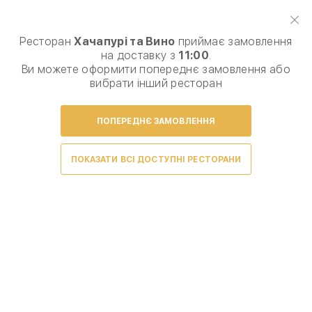
Виберіть спосіб доставки, щоб зробити замовлення
0
₴
Ресторан
Хачапурі та Вино
приймає замовлення
на доставку з
11:00
.
Комбо набори
Хачапурі
Хінкалі
Мангал "Гриль
Ви можете оформити попереднє замовлення або
вибрати інший ресторан
ПОПЕРЕДНЄ ЗАМОВЛЕННЯ
Умови доставки
ПОКАЗАТИ ВСІ ДОСТУПНІ РЕСТОРАНИ
Закуски • Закуски холодні