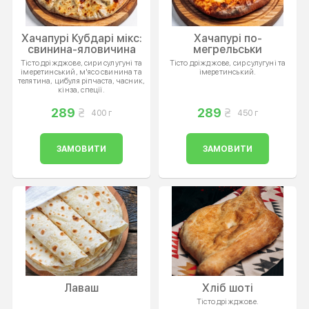
Хачапурі Кубдарі мікс:
Хачапурі по-
свинина-яловичина
мегрельськи
Тісто дріжджове, сири сулугуні та
Тісто дріжджове, сир сулугуні та
імеретинський, м'ясо свинина та
імеретинський.
телятина, цибуля ріпчаста, часник,
кінза, спеції.
289
289
400 г
450 г
ЗАМОВИТИ
ЗАМОВИТИ
Лаваш
Хліб шоті
Тісто дріжджове.