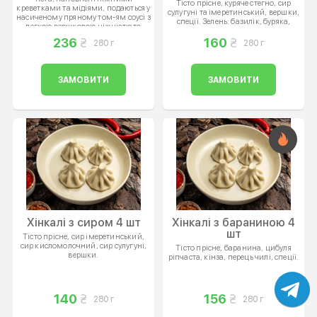
Тісто прісне, куряче стегно, сир
креветками та мідіями, подаються у
сулугуні та імеретинський, вершки,
насиченому пряному том-ям соусі з
спеції. Зелень: базилік, буряка,
легкою вершковою ніжністю та
кінза, кріп.
ароматом свіжої зелені.
236
160
280 г
280 г
ЗАМОВИТИ
ЗАМОВИТИ
Хінкалі з сиром 4 шт
Хінкалі з бараниною 4
шт
Тісто прісне, сир імеретинський,
сир кисломолочний, сир сулугуні,
Тісто прісне, баранина, цибуля
вершки.
ріпчаста, кінза, перець чилі, спеції.
140
156
280 г
280 г