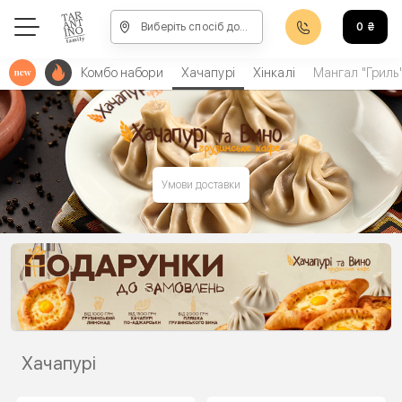
Виберіть спосіб доставки, щоб зробити замовлення
0
₴
Комбо набори
Хачапурі
Хінкалі
Мангал "Гриль
Умови доставки
Хачапурі