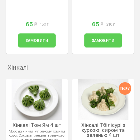
65
65
150 г
210 г
ЗАМОВИТИ
ЗАМОВИТИ
Хінкалі
Хінкалі Том Ям 4 шт
Хінкалі Тбілісурі з
куркою, сиром та
Морські хінкалі у пряному том-ям
зеленью 4 шт
соусі. Соковиті хінкалі із зеленого
тіста, наповнені ніжними