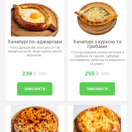
Хачапурі по-аджарськи
Хачапурі з куркою та
грибами
Тісто дріжджове, сир сулугуні та
імеретинський, яйце куряче, масло
Тісто дріжджове, сирна начинка з
вершкове.
грибами та куркою, цибулею,
приправами, зеленню та вершками
(жульєн).
239
255
320 г
320 г
ЗАМОВИТИ
ЗАМОВИТИ