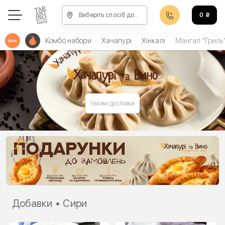
Виберіть спосіб доставки, щоб зробити замовлення
0
₴
Комбо набори
Хачапурі
Хінкалі
Мангал "Гриль
Умови доставки
Добавки • Сири