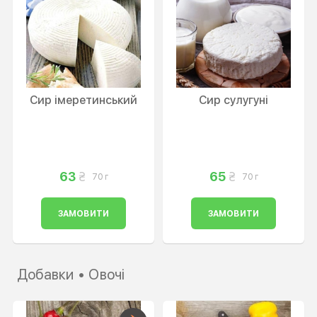
Сир імеретинський
Сир сулугуні
63
65
70 г
70 г
ЗАМОВИТИ
ЗАМОВИТИ
Добавки • Овочі