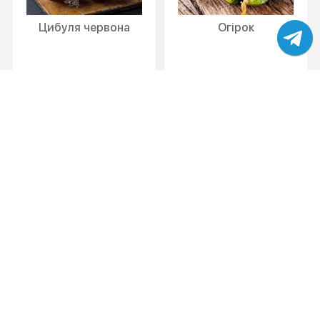
Цибуля червона
Огірок
5
55
10 г
100 г
ЗАМОВИТИ
ЗАМОВИТИ
Помідор