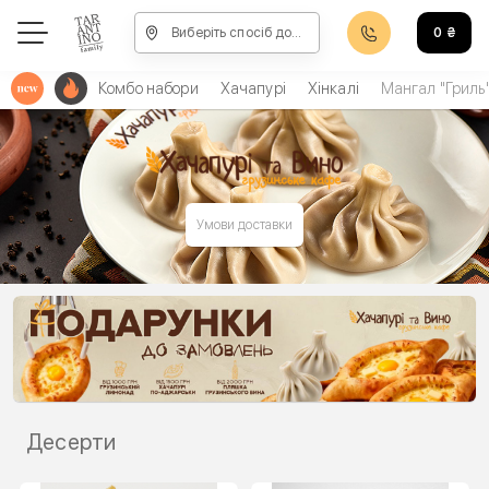
Виберіть спосіб доставки, щоб зробити замовлення
0
₴
Комбо набори
Хачапурі
Хінкалі
Мангал "Гриль
Умови доставки
Десерти