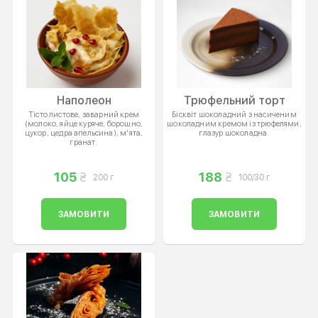
Наполеон
Трюфельний торт
Тісто листове, заварний крем
Бісквіт шоколадний з насиченим
(молоко, яйце куряче, борошно,
шоколадним кремом із трюфелями,
цукор, цедра апельсина), м'ята,
глазур шоколадна.
гранат.
105
188
200 г
100/30 г
ЗАМОВИТИ
ЗАМОВИТИ