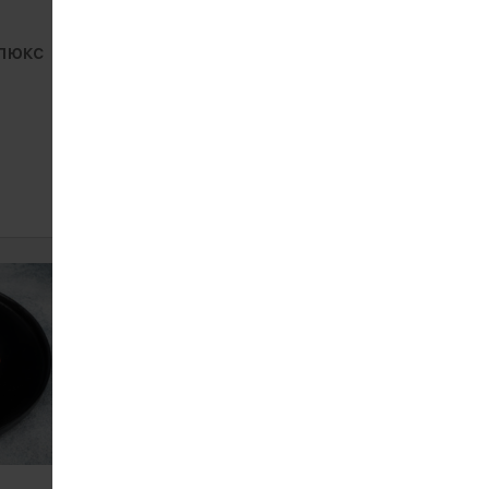
 люкс
Тропічний шрімп рол
485
410 г
ЗАМОВИТИ