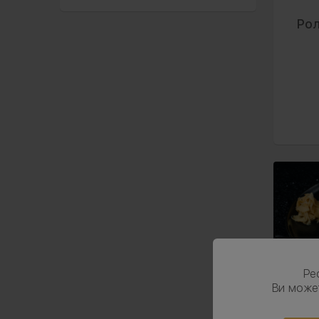
Рол
Ре
Ви може