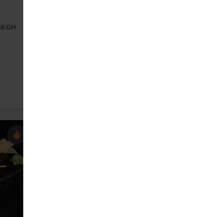
акон
Рол Чедер NEW
362
265 г
ЗАМОВИТИ