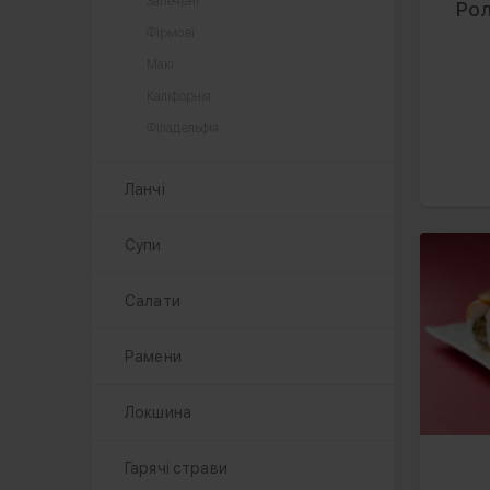
Запечені
Рол
Фірмові
Макі
Каліфорнія
Філадельфія
Ланчі
Супи
Салати
Рамени
Локшина
Гарячі страви