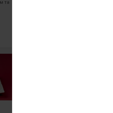
ем та
Рол з креветкою
655
380 г
ЗАМОВИТИ