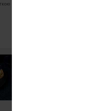
еткою
Рол з лососем
655
350 г
ЗАМОВИТИ