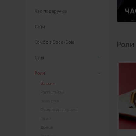
Час подарунків
Сети
Комбо з Coca-Cola
Роли
Суші
Роли
Всі роли
Premium Rolls
Такао роли
Філадельфія в кунжуті
Гарячі
Дракон