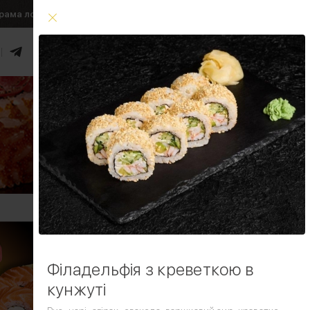
рама лояльності
Умови доставки
0
₴
Увійти
Умови доставки
Філадельфія з креветкою в
кунжуті