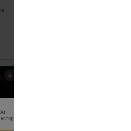
Такао рол зі спайсі
ом
тунцем
252
235 г
ЗАМОВИТИ
:00
.
ресторан