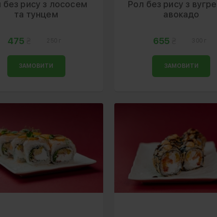
 без рису з лососем
Рол без рису з вугр
та тунцем
авокадо
475
655
250 г
300 г
ЗАМОВИТИ
ЗАМОВИТИ