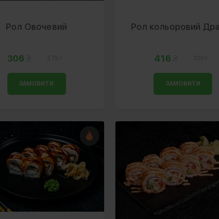
Рол Овочевий
Рол кольоровий Др
306
416
275 г
320 г
ЗАМОВИТИ
ЗАМОВИТИ