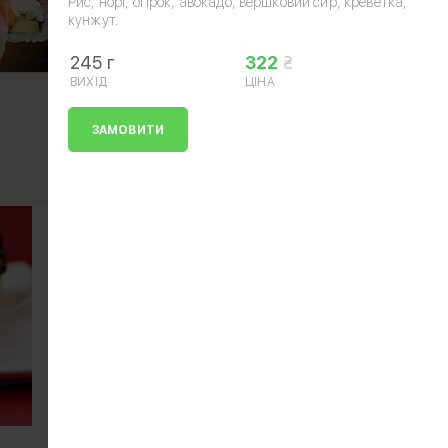
Рис, норі, огірок, авокадо, вершковий сир, креветка,
кунжут.
245 г
322
ВИХІД
ЦІНА
ЗАМОВИТИ