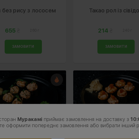
 без рису з лососем
Такао рол із сівід
655
214
280 г
240 г
ЗАМОВИТИ
ЗАМОВИТИ
сторан
Муракамі
приймає замовлення на доставку з
10
те оформити попереднє замовлення або вибрати інший 