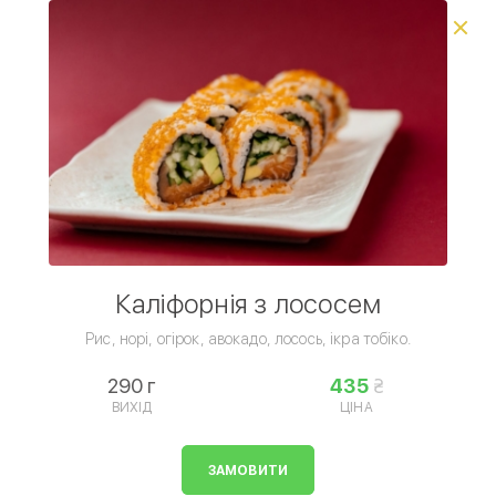
Виберіть спосіб доставки, щоб зробити замовлення
0
₴
Популярне
Час подарунків
Сети
Комбо з Coca-Cola
Умови доставки
Каліфорнія з лососем
Рис, норі, огірок, авокадо, лосось, ікра тобіко.
290 г
435
ВИХІД
ЦІНА
Роли
ЗАМОВИТИ